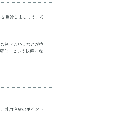
科を受診しましょう。そ
間の掻きこわしなどが症
苔癬化」という状態にな
す。外用治療のポイント