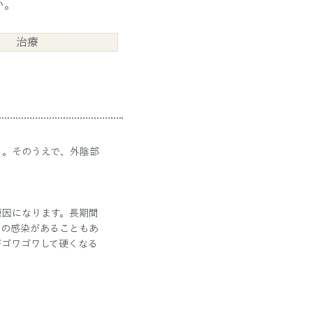
い。
治療
う。そのうえで、外陰部
原因になります。長期間
）の感染があることもあ
がゴワゴワして硬くなる