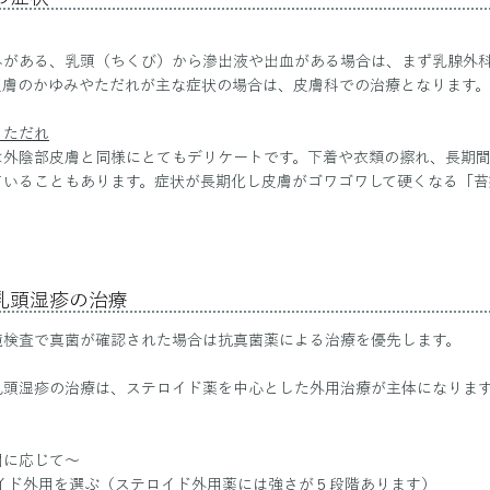
みがある、乳頭（ちくび）から滲出液や出血がある場合は、まず乳腺外
皮膚のかゆみやただれが主な症状の場合は、皮膚科での治療となります。
、ただれ
は外陰部皮膚と同様にとてもデリケートです。下着や衣類の擦れ、長期
ていることもあります。
​症状が長期化し皮膚がゴワゴワして硬くなる「
乳頭湿疹の治療
鏡検査で
真菌が確認された場合は抗真菌薬による治療を優先します。
乳頭湿疹の治療は、ステロイド薬を中心とした外用治療が主体になりま
間に応じて
​〜
ロイド外用を選ぶ（ステロイド外用薬には強さが５段階あります）