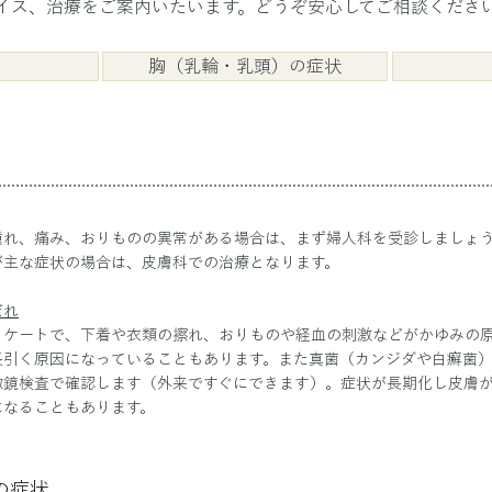
イス、治療をご案内いたいます。どうぞ安心してご相談くださ
胸（乳輪・乳頭）の症状
腫れ、痛み、おりものの異常がある場合は、まず婦人科を受診しましょ
が主な症状の場合は、皮膚科での治療となります。
だれ
リケートで、下着や衣類の擦れ、おりものや経血の刺激などがかゆみの
長引く原因になっていることもあります。また真菌（カンジダや白癬菌
微鏡検査で確認します（外来ですぐにできます）。
​症状が長期化し皮膚
になることもあります。
の症状