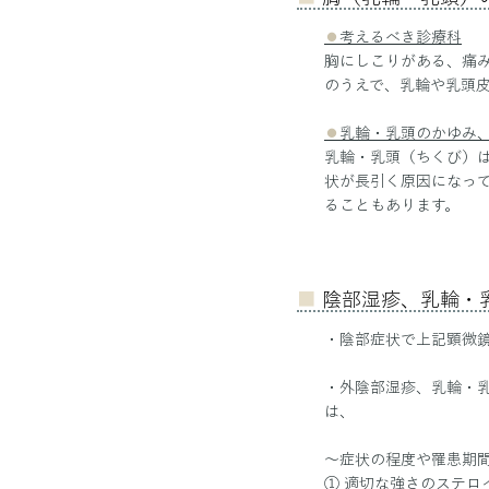
⚫︎
考えるべき診療科
胸にしこりがある、痛
のうえで、乳輪や乳頭
⚫︎
乳輪・乳頭のかゆみ
乳輪・乳頭（ちくび）
状が長引く原因になっ
ることもあります。
■
陰部湿疹、乳輪・
・陰部症状で上記
顕微
・外陰部湿疹、乳輪・
は、
〜症状の程度や罹患期
① 適切な強さのステ