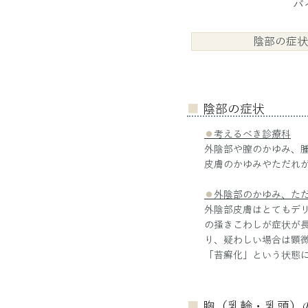
バ
陰部の症状
■
陰部の症状
⚫︎
考えるべき診療科
外陰部や膣のかゆみ、
皮膚のかゆみやただれ
⚫︎
外陰部のかゆみ、た
外陰部皮膚はとてもデ
の掻きこわしが症状が
り、疑わしい場合は顕
「苔癬化」という状態
■
胸（乳輪・乳頭）