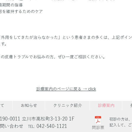
用期間の指導
態を維持するためのケア
ド外用をしてきたが治らなかった」という患者さまの多くは、上記ポイ
ます。
ンの皮膚トラブルでお悩みの方、ぜひ一度ご相談ください。
診療案内のページに戻る → click
いて
お知らせ
クリニック紹介
診療案内
190-0011 立川市高松町3-13-20 1F
初診の方は
記入して、ご
お問い合わせ
042-540-1121
TEL:
問診票