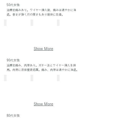
50代女性
治療前痛みあり。ワイヤー挿入後、痛みは速やかに消
退。巻きが強く爪の厚さもあり緩徐に改善。
治療前
3ヶ月後
8ヶ月後
Show More
90代女性
治療前痛み、肉芽あり。ガター法とワイヤー挿入を併
用。肉芽に液体窒素処置。痛み、肉芽は速やかに消退。
治療前
治療前
ガター法
Show More
80代女性