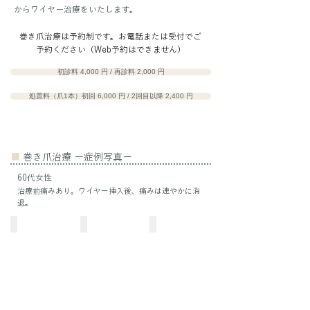
からワイヤー治療をいたします。
巻き爪治療は予約制です。お電話または受付でご
予約ください（Web予約はできません）
初診料 4,000 円 / 再診料 2,000 円
処置料（爪1本）初回 6,000 円 / 2回目以降 2,400 円
■
巻き爪治療 ー症例写真ー
60代女性
治療前痛みあり。ワイヤー挿入後、痛みは速やかに消
退。
治療前
1週間後
1ヶ月後