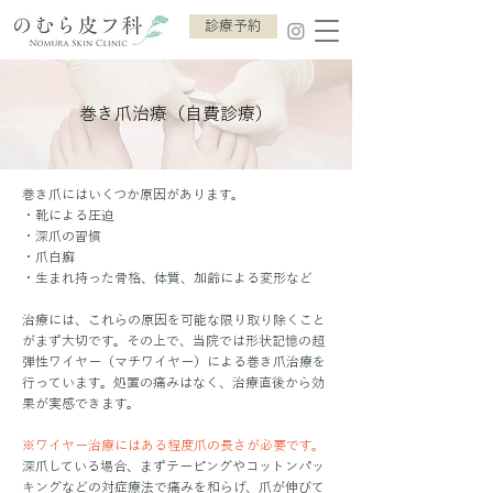
診療予約
巻き爪治療（自費診療）
巻き爪にはいくつか原因があります。​​
・靴による圧迫
・深爪の習慣
・爪白癬
・生まれ持った骨格、体質、加齢による変形など​
​治療には、これらの原因を可能な限り取り除くこと
がまず大切です。その上で、当院では形状記憶の超
弾性ワイヤー（マチワイヤー）による巻き爪治療を
行っています。処置の痛みはなく、治療直後から効
果が実感できます。
※ワイヤー治療にはある程度爪の長さが必要です。
深爪している場合、まずテーピングやコットンパッ
キングなどの対症療法で痛みを和らげ、爪が伸びて