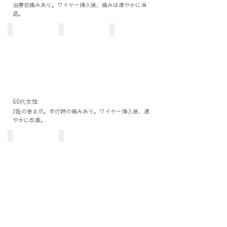
治療前痛みあり。ワイヤー挿入後、痛みは速やかに消
退。
治療前
1ヶ月後
2ヶ月後
60代女性
2趾の巻き爪。歩行時の痛みあり。ワイヤー挿入後、速
やかに改善。
治療前
1ヶ月後
40代男性
治療前、運動時の痛みあり。ワイヤー挿入後、速やかに
改善。