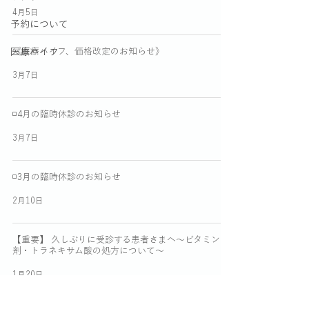
4月5日
予約について
医療ハイフ
《医療ハイフ、価格改定のお知らせ》
3月7日
◽️4月の臨時休診のお知らせ
3月7日
◽️3月の臨時休診のお知らせ
2月10日
【重要】 久しぶりに受診する患者さまへ～ビタミン
剤・トラネキサム酸の処方について～
1月20日