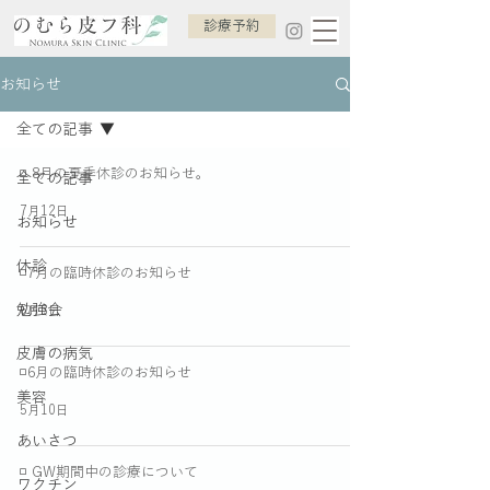
診療予約
お知らせ
全ての記事
◽️ 8月の夏季休診のお知らせ。
全ての記事
7月12日
お知らせ
休診
◽️7月の臨時休診のお知らせ
勉強会
6月3日
皮膚の病気
◽️6月の臨時休診のお知らせ
美容
5月10日
あいさつ
◽️ GW期間中の診療について
ワクチン