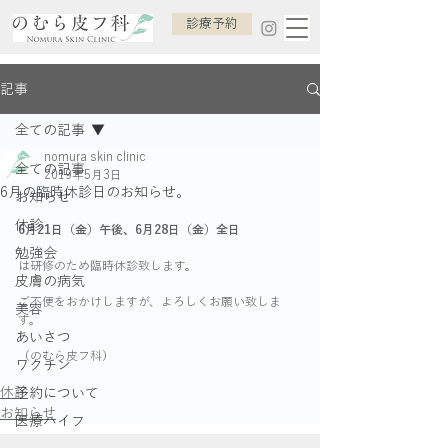
診療予約
記事
全ての記事
nomura skin clinic
全ての記事
2019年5月3日
6月の臨時休診日のお知らせ。
お知らせ
休診
6月21日（金）午後、6月28日（金）全日
勉強会
は研修のため臨時休診致します。
皮膚の病気
ご不便をおかけしますが、よろしくお願い致しま
美容
す。
あいさつ
（のむら皮フ科）
ワクチン
休診
予約について
お知らせ
医療ハイフ