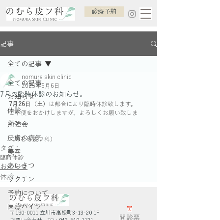
診療予約
記事
全ての記事
nomura skin clinic
全ての記事
2025年6月6日
7月の臨時休診のお知らせ。
お知らせ
7月26日（土）
は都合により臨時休診致します。
休診
ご不便をおかけしますが、よろしくお願い致しま
す。
勉強会
皮膚の病気
（のむら皮フ科）
タグ：
美容
臨時休診
あいさつ
お知らせ
休診
ワクチン
予約について
医療ハイフ
〒190-0011 立川市高松町3-13-20 1F
問診票
お問い合わせ
042-540-1121