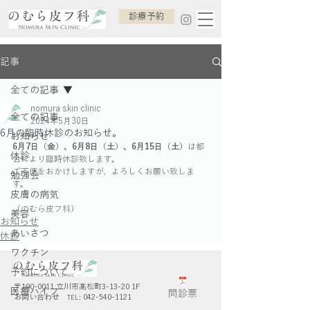
診療予約
記事
全ての記事
nomura skin clinic
全ての記事
2024年5月30日
6月の臨時休診のお知らせ。
お知らせ
6月7日（金）、6月8日（土）、6月15日（土）
は都
休診
合により臨時休診致します。
ご不便をおかけしますが、よろしくお願い致しま
勉強会
す。
皮膚の病気
（のむら皮フ科）
美容
お知らせ
あいさつ
休診
ワクチン
予約について
〒190-0011 立川市高松町3-13-20 1F
医療ハイフ
問診票
お問い合わせ
042-540-1121
TEL: