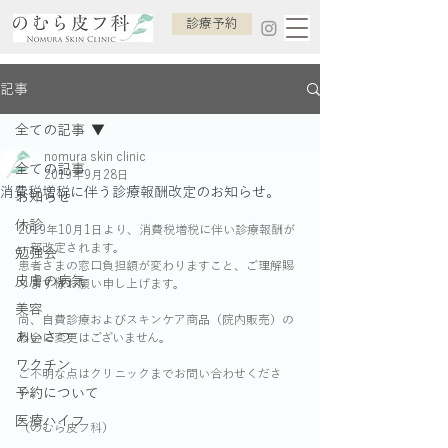
診療予約
記事
全ての記事
nomura skin clinic
全ての記事
2019年9月28日
消費税増税に伴う診療報酬改定のお知らせ。
お知らせ
休診
2019年10月1日より、消費税増税に伴い診療報酬が
一部改定されます。
勉強会
患者さまの窓口負担額が変わりますこと、ご理解賜
皮膚の病気
ります様お願い申し上げます。
美容
尚、自費診療およびスキンケア商品（院内販売）の
あいさつ
料金に変更はございません。
ワクチン
ご不明な点はクリニックまでお問い合わせくださ
い。
予約について
医療ハイフ
（のむら皮フ科）