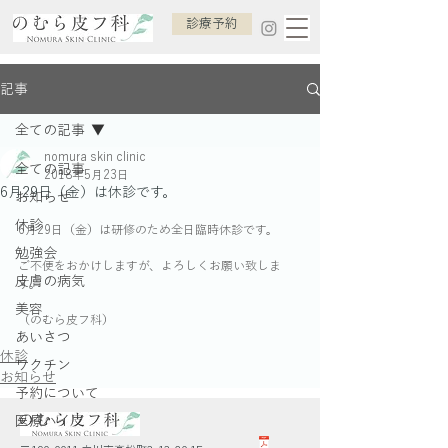
診療予約
記事
全ての記事
nomura skin clinic
全ての記事
2018年5月23日
6月29日（金）は休診です。
お知らせ
休診
6月29日（金）は研修のため全日臨時休診です。
勉強会
ご不便をおかけしますが、よろしくお願い致しま
皮膚の病気
す。
美容
（のむら皮フ科）
あいさつ
休診
ワクチン
お知らせ
予約について
医療ハイフ