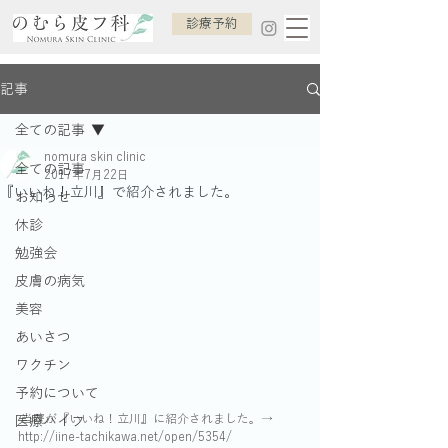
診療予約
記事
全ての記事
nomura skin clinic
全ての記事
2017年7月22日
『いいね！立川』で紹介されました。
お知らせ
休診
勉強会
皮膚の病気
美容
あいさつ
ワクチン
予約について
 当院が『いいね！立川』に紹介されました。
→ 
医療ハイフ
http://iine-tachikawa.net/open/5354/