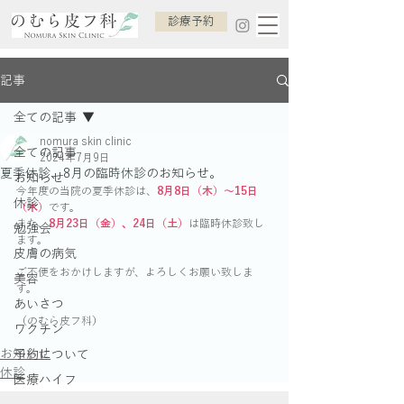
診療予約
記事
全ての記事
nomura skin clinic
全ての記事
2024年7月9日
夏季休診、8月の臨時休診のお知らせ。
お知らせ
今年度の当院の夏季休診は、
8月8日（木）〜15日
休診
（木）
です。
また、
8月23日（金）、24日（土）
は臨時休診致し
勉強会
ます。
皮膚の病気
ご不便をおかけしますが、よろしくお願い致しま
美容
す。
あいさつ
（のむら皮フ科）
ワクチン
お知らせ
予約について
休診
医療ハイフ