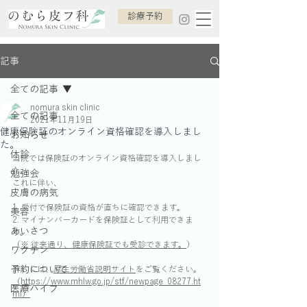
診療予約
記事
全ての記事
nomura skin clinic
全ての記事
2021年11月19日
健康保険証のオンライン資格確認を導入しまし
お知らせ
た。
休診
当院では保険証のオンライン資格確認を導入しまし
た。
勉強会
これに伴い、
皮膚の病気
1. 受付で保険証の資格が直ちに確認できます。
美容
2. マイナンバーカードを保険証として利用できま
あいさつ
す。
（
※ 従来通り、健康保険証でも受診できます。
）
ワクチン
予約について
詳しくは、
厚生労働省説明サイト
をご覧ください。
（https://www.mhlw.go.jp/stf/newpage_08277.ht
医療ハイフ
ml）