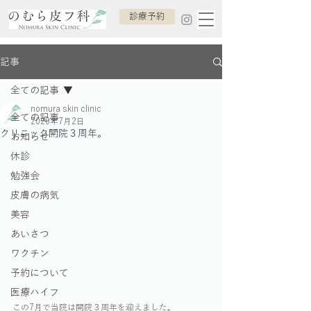
診療予約
記事
全ての記事
nomura skin clinic
全ての記事
2020年7月2日
クリニック開院３周年。
お知らせ
休診
勉強会
皮膚の病気
美容
あいさつ
ワクチン
予約について
医療ハイフ
この7月で当院は開院３周年を迎えました。