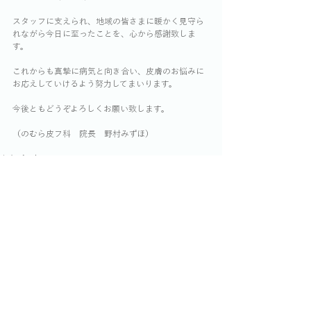
スタッフに支えられ、地域の皆さまに暖かく見守ら
れながら今日に至ったことを、心から感謝致しま
す。
これからも真摯に病気と向き合い、皮膚のお悩みに
お応えしていけるよう努力してまいります。
今後ともどうぞよろしくお願い致します。
（のむら皮フ科　院長　野村みずほ）
お知らせ
あいさつ
〒190-0011 立川市高松町3-13-20 1F
問診票
お問い合わせ
042-540-1121
TEL:
保険診療、自費診療ともに各種クレジットカード・交通系カー
ド・電子マネーのご利用が可能です。